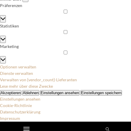
Präferenzen
Präferenzen
Statistiken
Statistiken
Marketing
Marketing
Optionen verwalten
Dienste verwalten
Verwalten von {vendor_count}-Lieferanten
Lese mehr über diese Zwecke
Akzeptieren
Ablehnen
Einstellungen ansehen
Einstellungen speichern
Einstellungen ansehen
Cookie-Richtlinie
Datenschutzerklärung
Impressum