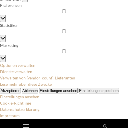
Präferenzen
Präferenzen
Statistiken
Statistiken
Marketing
Marketing
Optionen verwalten
Dienste verwalten
Verwalten von {vendor_count}-Lieferanten
Lese mehr über diese Zwecke
Akzeptieren
Ablehnen
Einstellungen ansehen
Einstellungen speichern
Einstellungen ansehen
Cookie-Richtlinie
Datenschutzerklärung
Impressum