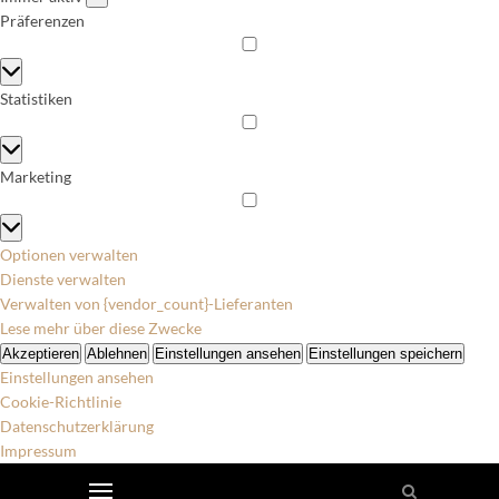
Präferenzen
Präferenzen
Statistiken
Statistiken
Marketing
Marketing
Optionen verwalten
Dienste verwalten
Verwalten von {vendor_count}-Lieferanten
Lese mehr über diese Zwecke
Akzeptieren
Ablehnen
Einstellungen ansehen
Einstellungen speichern
Einstellungen ansehen
Cookie-Richtlinie
Datenschutzerklärung
Impressum