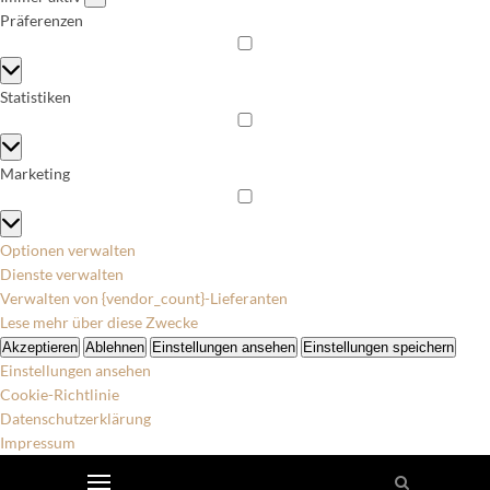
Präferenzen
Präferenzen
Statistiken
Statistiken
Marketing
Marketing
Optionen verwalten
Dienste verwalten
Verwalten von {vendor_count}-Lieferanten
Lese mehr über diese Zwecke
Akzeptieren
Ablehnen
Einstellungen ansehen
Einstellungen speichern
Einstellungen ansehen
Cookie-Richtlinie
Datenschutzerklärung
Impressum