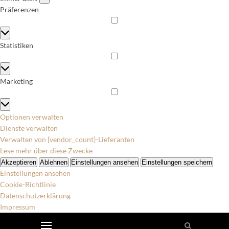
Präferenzen
Präferenzen
Statistiken
Statistiken
Marketing
Marketing
Optionen verwalten
Dienste verwalten
Verwalten von {vendor_count}-Lieferanten
Lese mehr über diese Zwecke
Akzeptieren
Ablehnen
Einstellungen ansehen
Einstellungen speichern
Einstellungen ansehen
Cookie-Richtlinie
Datenschutzerklärung
Impressum