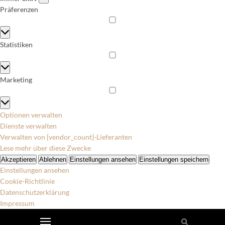
Präferenzen
Präferenzen
Statistiken
Statistiken
Marketing
Marketing
Optionen verwalten
Dienste verwalten
Verwalten von {vendor_count}-Lieferanten
Lese mehr über diese Zwecke
Akzeptieren
Ablehnen
Einstellungen ansehen
Einstellungen speichern
Einstellungen ansehen
Cookie-Richtlinie
Datenschutzerklärung
Impressum