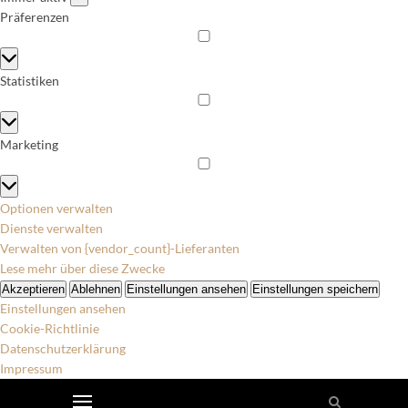
Präferenzen
Präferenzen
Statistiken
Statistiken
Marketing
Marketing
Optionen verwalten
Dienste verwalten
Verwalten von {vendor_count}-Lieferanten
Lese mehr über diese Zwecke
Akzeptieren
Ablehnen
Einstellungen ansehen
Einstellungen speichern
Einstellungen ansehen
Cookie-Richtlinie
Datenschutzerklärung
Impressum