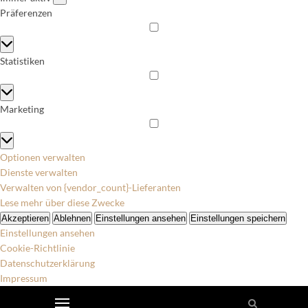
Präferenzen
Präferenzen
Statistiken
Statistiken
Marketing
Marketing
Optionen verwalten
Dienste verwalten
Verwalten von {vendor_count}-Lieferanten
Lese mehr über diese Zwecke
Akzeptieren
Ablehnen
Einstellungen ansehen
Einstellungen speichern
Einstellungen ansehen
Cookie-Richtlinie
Datenschutzerklärung
Impressum