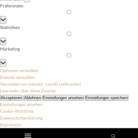
Präferenzen
Präferenzen
Statistiken
Statistiken
Marketing
Marketing
Optionen verwalten
Dienste verwalten
Verwalten von {vendor_count}-Lieferanten
Lese mehr über diese Zwecke
Akzeptieren
Ablehnen
Einstellungen ansehen
Einstellungen speichern
Einstellungen ansehen
Cookie-Richtlinie
Datenschutzerklärung
Impressum