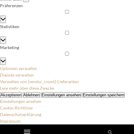
Präferenzen
Präferenzen
Statistiken
Statistiken
Marketing
Marketing
Optionen verwalten
Dienste verwalten
Verwalten von {vendor_count}-Lieferanten
Lese mehr über diese Zwecke
Akzeptieren
Ablehnen
Einstellungen ansehen
Einstellungen speichern
Einstellungen ansehen
Cookie-Richtlinie
Datenschutzerklärung
Impressum