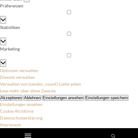
Präferenzen
Präferenzen
Statistiken
Statistiken
Marketing
Marketing
Optionen verwalten
Dienste verwalten
Verwalten von {vendor_count}-Lieferanten
Lese mehr über diese Zwecke
Akzeptieren
Ablehnen
Einstellungen ansehen
Einstellungen speichern
Einstellungen ansehen
Cookie-Richtlinie
Datenschutzerklärung
Impressum