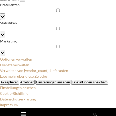
Präferenzen
Präferenzen
Statistiken
Statistiken
Marketing
Marketing
Optionen verwalten
Dienste verwalten
Verwalten von {vendor_count}-Lieferanten
Lese mehr über diese Zwecke
Akzeptieren
Ablehnen
Einstellungen ansehen
Einstellungen speichern
Einstellungen ansehen
Cookie-Richtlinie
Datenschutzerklärung
Impressum