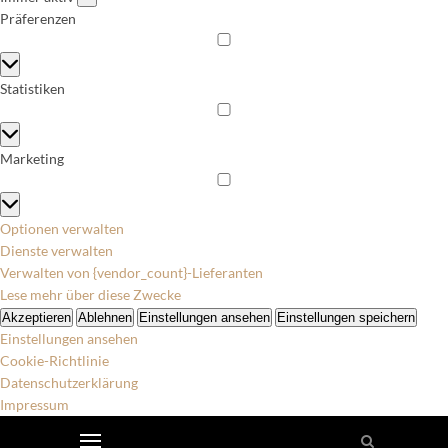
Präferenzen
Präferenzen
Statistiken
Statistiken
Marketing
Marketing
Optionen verwalten
Dienste verwalten
Verwalten von {vendor_count}-Lieferanten
Lese mehr über diese Zwecke
Akzeptieren
Ablehnen
Einstellungen ansehen
Einstellungen speichern
Einstellungen ansehen
Cookie-Richtlinie
Datenschutzerklärung
Impressum