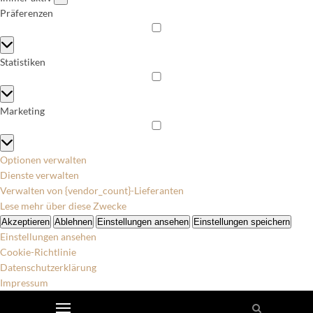
Präferenzen
Präferenzen
Statistiken
Statistiken
Marketing
Marketing
Optionen verwalten
Dienste verwalten
Verwalten von {vendor_count}-Lieferanten
Lese mehr über diese Zwecke
Akzeptieren
Ablehnen
Einstellungen ansehen
Einstellungen speichern
Einstellungen ansehen
Cookie-Richtlinie
Datenschutzerklärung
Impressum