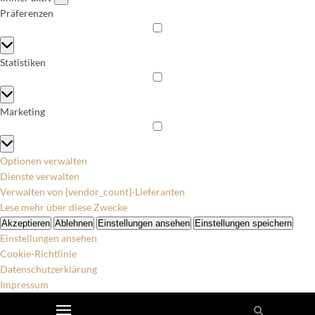
Präferenzen
Präferenzen
Statistiken
Statistiken
Marketing
Marketing
Optionen verwalten
Dienste verwalten
Verwalten von {vendor_count}-Lieferanten
Lese mehr über diese Zwecke
Akzeptieren
Ablehnen
Einstellungen ansehen
Einstellungen speichern
Einstellungen ansehen
Cookie-Richtlinie
Datenschutzerklärung
Impressum