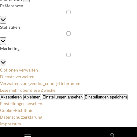
Präferenzen
Präferenzen
Statistiken
Statistiken
Marketing
Marketing
Optionen verwalten
Dienste verwalten
Verwalten von {vendor_count}-Lieferanten
Lese mehr über diese Zwecke
Akzeptieren
Ablehnen
Einstellungen ansehen
Einstellungen speichern
Einstellungen ansehen
Cookie-Richtlinie
Datenschutzerklärung
Impressum