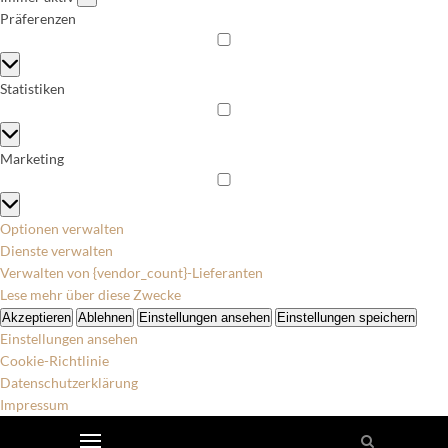
Präferenzen
Präferenzen
Statistiken
Statistiken
Marketing
Marketing
Optionen verwalten
Dienste verwalten
Verwalten von {vendor_count}-Lieferanten
Lese mehr über diese Zwecke
Akzeptieren
Ablehnen
Einstellungen ansehen
Einstellungen speichern
Einstellungen ansehen
Cookie-Richtlinie
Datenschutzerklärung
Impressum