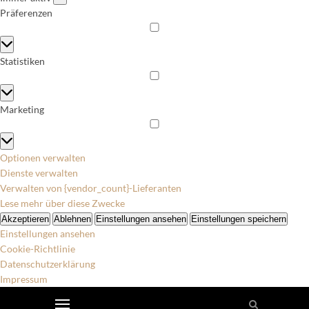
Präferenzen
Präferenzen
Statistiken
Statistiken
Marketing
Marketing
Optionen verwalten
Dienste verwalten
Verwalten von {vendor_count}-Lieferanten
Lese mehr über diese Zwecke
Akzeptieren
Ablehnen
Einstellungen ansehen
Einstellungen speichern
Einstellungen ansehen
Cookie-Richtlinie
Datenschutzerklärung
Impressum