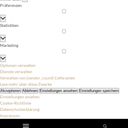
Präferenzen
Präferenzen
Statistiken
Statistiken
Marketing
Marketing
Optionen verwalten
Dienste verwalten
Verwalten von {vendor_count}-Lieferanten
Lese mehr über diese Zwecke
Akzeptieren
Ablehnen
Einstellungen ansehen
Einstellungen speichern
Einstellungen ansehen
Cookie-Richtlinie
Datenschutzerklärung
Impressum