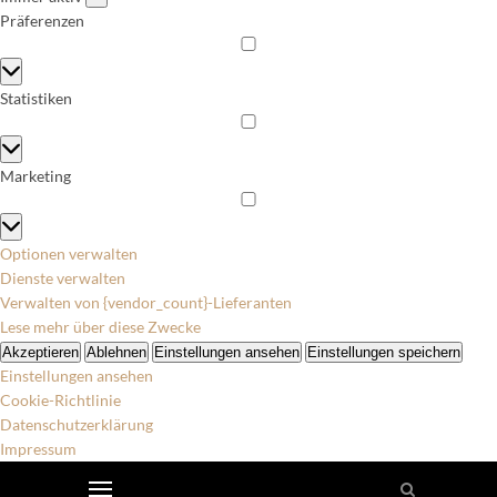
Präferenzen
Präferenzen
Statistiken
Statistiken
Marketing
Marketing
Optionen verwalten
Dienste verwalten
Verwalten von {vendor_count}-Lieferanten
Lese mehr über diese Zwecke
Akzeptieren
Ablehnen
Einstellungen ansehen
Einstellungen speichern
Einstellungen ansehen
Cookie-Richtlinie
Datenschutzerklärung
Impressum