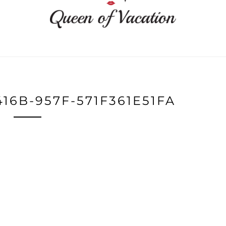
416B-957F-571F361E51FA