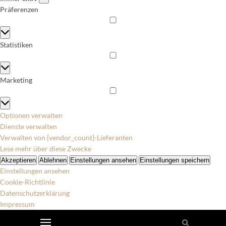
Präferenzen
Präferenzen
Statistiken
Statistiken
Marketing
Marketing
Optionen verwalten
Dienste verwalten
Verwalten von {vendor_count}-Lieferanten
Lese mehr über diese Zwecke
Akzeptieren
Ablehnen
Einstellungen ansehen
Einstellungen speichern
Einstellungen ansehen
Cookie-Richtlinie
Datenschutzerklärung
Impressum