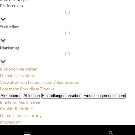
Präferenzen
Präferenzen
Statistiken
Statistiken
Marketing
Marketing
Optionen verwalten
Dienste verwalten
Verwalten von {vendor_count}-Lieferanten
Lese mehr über diese Zwecke
Akzeptieren
Ablehnen
Einstellungen ansehen
Einstellungen speichern
Einstellungen ansehen
Cookie-Richtlinie
Datenschutzerklärung
Impressum