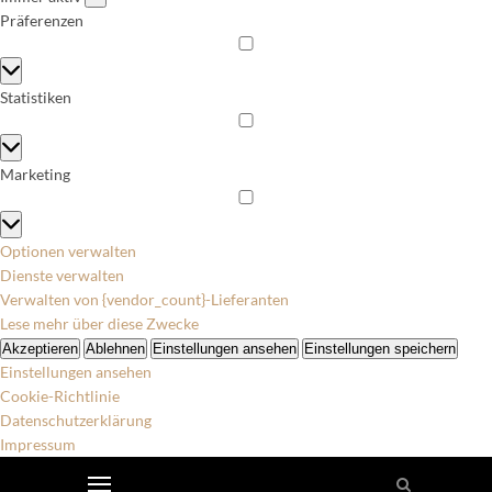
Präferenzen
Präferenzen
Statistiken
Statistiken
Marketing
Marketing
Optionen verwalten
Dienste verwalten
Verwalten von {vendor_count}-Lieferanten
Lese mehr über diese Zwecke
Akzeptieren
Ablehnen
Einstellungen ansehen
Einstellungen speichern
Einstellungen ansehen
Cookie-Richtlinie
Datenschutzerklärung
Impressum