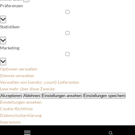
Präferenzen
Präferenzen
Statistiken
Statistiken
Marketing
Marketing
Optionen verwalten
Dienste verwalten
Verwalten von {vendor_count}-Lieferanten
Lese mehr über diese Zwecke
Akzeptieren
Ablehnen
Einstellungen ansehen
Einstellungen speichern
Einstellungen ansehen
Cookie-Richtlinie
Datenschutzerklärung
Impressum