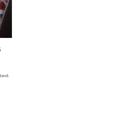
S
.
tand.