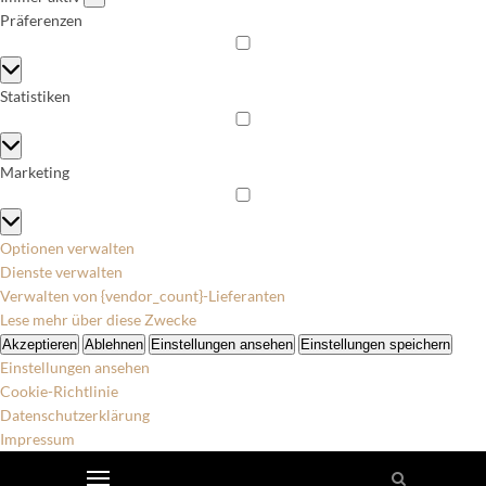
Präferenzen
Präferenzen
Statistiken
Statistiken
Marketing
Marketing
Optionen verwalten
Dienste verwalten
Verwalten von {vendor_count}-Lieferanten
Lese mehr über diese Zwecke
Akzeptieren
Ablehnen
Einstellungen ansehen
Einstellungen speichern
Einstellungen ansehen
Cookie-Richtlinie
Datenschutzerklärung
Impressum