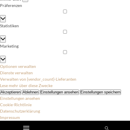
Präferenzen
Präferenzen
Statistiken
Statistiken
Marketing
Marketing
Optionen verwalten
Dienste verwalten
Verwalten von {vendor_count}-Lieferanten
Lese mehr über diese Zwecke
Akzeptieren
Ablehnen
Einstellungen ansehen
Einstellungen speichern
Einstellungen ansehen
Cookie-Richtlinie
Datenschutzerklärung
Impressum