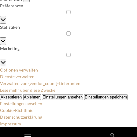
Präferenzen
Präferenzen
Statistiken
Statistiken
Marketing
Marketing
Optionen verwalten
Dienste verwalten
Verwalten von {vendor_count}-Lieferanten
Lese mehr über diese Zwecke
Akzeptieren
Ablehnen
Einstellungen ansehen
Einstellungen speichern
Einstellungen ansehen
Cookie-Richtlinie
Datenschutzerklärung
Impressum